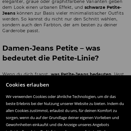
eleganter, graue oder graphitfarbene Varianten geben
dem Look einen urbanen Effekt, und
schwarze Petite-
Jeans
können zur Basis vieler minimalistischer Outfits
werden. So kannst du nicht nur den Schnitt wählen,
sondern auch den Farbton, der am besten zu deiner
Garderobe passt.
Damen-Jeans Petite – was
bedeutet die Petite-Linie?
Wenn du dich fragst,
was Petite-Jeans bedeuten
, lässt
es sich einfach erklären: Es sind Jeans, die für kleinere
Cookies erlauben
Personen entworfen wurden. Petite bedeutet nicht nur
eine kleine Größe. Es geht vor allem um die
Wir verwenden Cookies oder ähnliche Technologien, um dir das
Proportionen des Kleidungsstücks, also darum, wo Taille,
beste Erlebnis bei der Nutzung unserer Website zu bieten. Indem du
Knie, Hüfte, Beinverlauf und Saum sitzen.
allen Cookies zustimmst, erlaubst du uns, für deinen Komfort zu
Das ist besonders wichtig bei Schnitten mit klarer
sorgen, wenn du auf der Grundlage deiner eigenen Vorlieben und
Konstruktion. Bei Wide-Leg-Jeans sollte das Bein weit
Gewohnheiten einkaufst und die Anzeige unseres Angebots
sein, ohne die Silhouette zu beschweren. Bei Schlagjeans