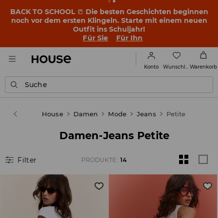
BACK TO SCHOOL
📒
Die besten Geschichten beginnen
noch vor dem ersten Klingeln. Starte mit einem neuen
Outfit ins Schuljahr!
Für Sie
Für Ihn
Wunschliste
Konto
Warenkorb
Suche
House
Damen
Mode
Jeans
Petite
Damen-Jeans Petite
Filter
PRODUKTE
:
14