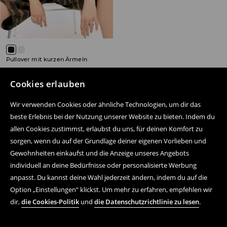
Pullover mit kurzen Ärmeln
7,99 EUR
22,99 EUR
inkl. MwSt. / zzgl.
Versandkosten
Cookies erlauben
SALE
Wir verwenden Cookies oder ähnliche Technologien, um dir das
beste Erlebnis bei der Nutzung unserer Website zu bieten. Indem du
allen Cookies zustimmst, erlaubst du uns, für deinen Komfort zu
sorgen, wenn du auf der Grundlage deiner eigenen Vorlieben und
Folge uns auf:
Gewohnheiten einkaufst und die Anzeige unseres Angebots
individuell an deine Bedürfnisse oder personalisierte Werbung
anpasst. Du kannst deine Wahl jederzeit ändern, indem du auf die
Hilfe und Kontakt
Option „Einstellungen“ klickst. Um mehr zu erfahren, empfehlen wir
dir,
die Cookies-Politik
und
die Datenschutzrichtlinie zu lesen
.
Einkaufsvorgang