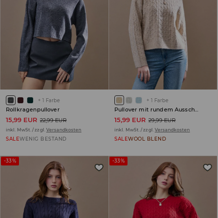
+
1
Farbe
+
1
Farbe
Rollkragenpullover
Pullover mit rundem Ausschnitt
15,99 EUR
15,99 EUR
22,99 EUR
29,99 EUR
inkl. MwSt. / zzgl.
Versandkosten
inkl. MwSt. / zzgl.
Versandkosten
SALE
WENIG BESTAND
SALE
WOOL BLEND
-33%
-33%