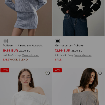
Pullover mit rundem Ausschnitt
Gemusterter Pullover
19,99 EUR
12,99 EUR
29,99 EUR
35,99 EUR
inkl. MwSt. / zzgl.
Versandkosten
inkl. MwSt. / zzgl.
Versandkosten
SALE
WOOL BLEND
SALE
-67%
-43%