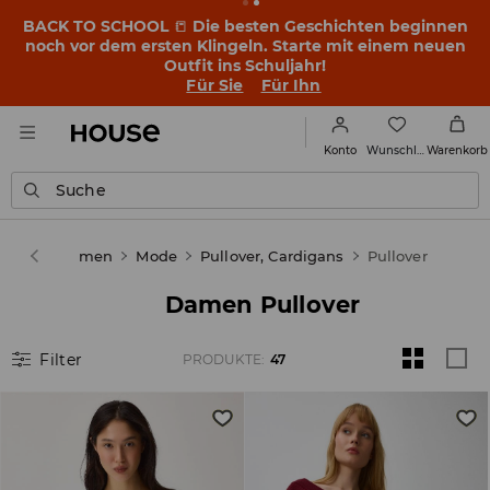
BACK TO SCHOOL
📒
Die besten Geschichten beginnen
noch vor dem ersten Klingeln. Starte mit einem neuen
Outfit ins Schuljahr!
Für Sie
Für Ihn
Wunschliste
Konto
Warenkorb
Suche
ouse
Damen
Mode
Pullover, Cardigans
Pullover
Damen Pullover
Filter
PRODUKTE
:
47