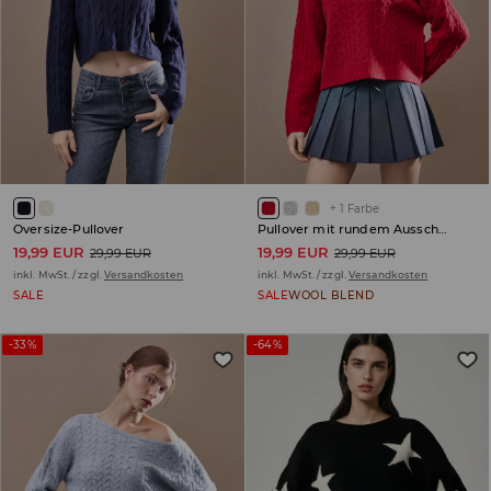
+
1
Farbe
Oversize-Pullover
Pullover mit rundem Ausschnitt
19,99 EUR
19,99 EUR
29,99 EUR
29,99 EUR
inkl. MwSt. / zzgl.
Versandkosten
inkl. MwSt. / zzgl.
Versandkosten
SALE
SALE
WOOL BLEND
-33%
-64%