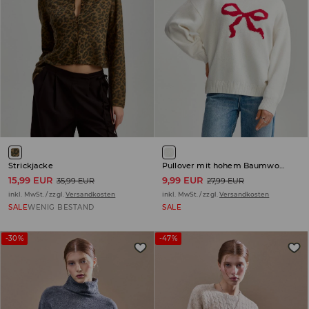
Strickjacke
Pullover mit hohem Baumwollanteil
15,99 EUR
9,99 EUR
35,99 EUR
27,99 EUR
inkl. MwSt. / zzgl.
Versandkosten
inkl. MwSt. / zzgl.
Versandkosten
SALE
WENIG BESTAND
SALE
-30%
-47%