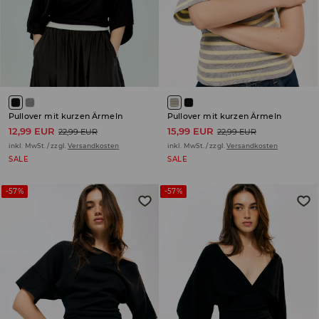
Pullover mit kurzen Ärmeln
Pullover mit kurzen Ärmeln
12,99 EUR
15,99 EUR
22,99 EUR
22,99 EUR
inkl. MwSt. / zzgl.
Versandkosten
inkl. MwSt. / zzgl.
Versandkosten
SALE
SALE
-57%
-57%