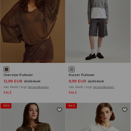
Oversize-Pullover
Kurzer Pullover
12,99 EUR
9,99 EUR
29,99 EUR
22,99 EUR
inkl. MwSt. / zzgl.
Versandkosten
inkl. MwSt. / zzgl.
Versandkosten
SALE
SALE
-56%
-64%