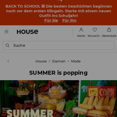
BACK TO SCHOOL 🎒 Die besten Geschichten beginnen
noch vor dem ersten Klingeln. Starte mit einem neuen
Outfit ins Schuljahr!
Für Sie
Für Ihn
Wunschliste
Konto
Warenkorb
Suche
House
Damen
Mode
SUMMER is popping