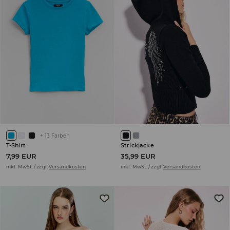
+
13
Farben
T-Shirt
Strickjacke
7,99 EUR
35,99 EUR
inkl. MwSt. / zzgl.
Versandkosten
inkl. MwSt. / zzgl.
Versandkosten