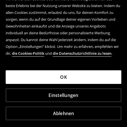
beste Erlebnis bei der Nutzung unserer Website zu bieten. Indem du
allen Cookies zustimmst, erlaubst du uns, für deinen Komfort zu
sorgen, wenn du auf der Grundlage deiner eigenen Vorlieben und
Folge uns auf:
Gewohnheiten einkaufst und die Anzeige unseres Angebots
individuell an deine Bedürfnisse oder personalisierte Werbung
anpasst. Du kannst deine Wahl jederzeit ändern, indem du auf die
Hilfe und Kontakt
Option „Einstellungen“ klickst. Um mehr zu erfahren, empfehlen wir
dir,
die Cookies-Politik
und
die Datenschutzrichtlinie zu lesen
.
Einkaufsvorgang
FAQ
OK
Rechtsfragen
LPP
Einstellungen
Ablehnen
LPP Deutschland GmbH, Holländischer Brook 1, 20457
Hamburg