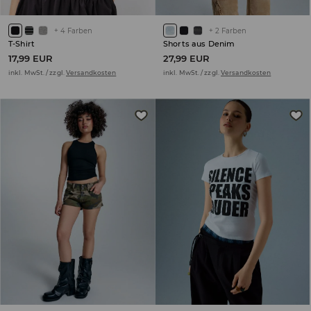
+
4
Farben
+
2
Farben
T-Shirt
Shorts aus Denim
17,99 EUR
27,99 EUR
inkl. MwSt. / zzgl.
Versandkosten
inkl. MwSt. / zzgl.
Versandkosten