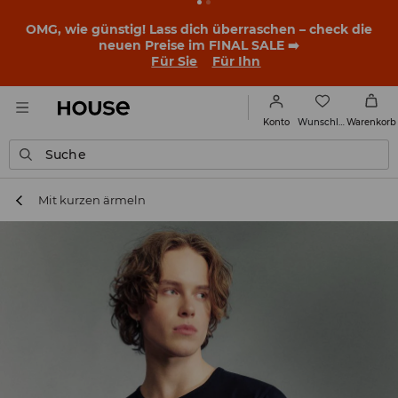
BACK TO SCHOOL
📒
Die besten Geschichten beginnen
noch vor dem ersten Klingeln. Starte mit einem neuen
Outfit ins Schuljahr!
Für Sie
Für Ihn
Wunschliste
Konto
Warenkorb
Suche
Mit kurzen ärmeln