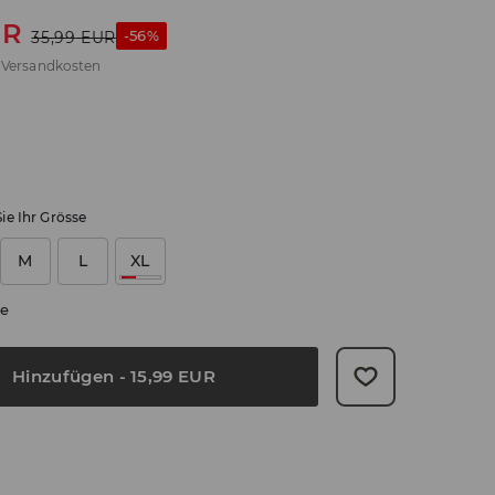
UR
-56%
35,99
EUR
.
Versandkosten
ie Ihr Grösse
M
L
XL
e
Hinzufügen
-
15,99
EUR