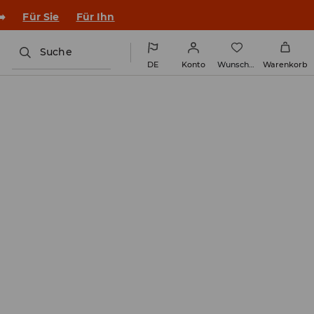
➡️
Für Sie
Für Ihn
Suche
DE
Konto
Wunschliste
Warenkorb