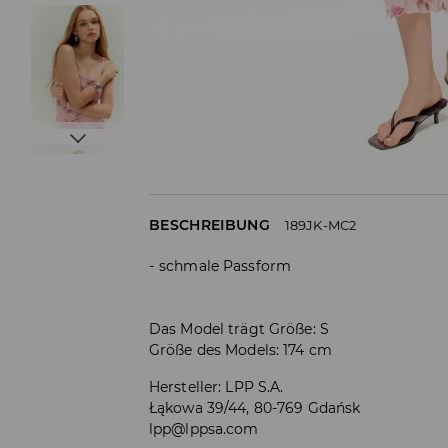
BESCHREIBUNG
189JK-MC2
schmale Passform
Das Model trägt Größe: S
Größe des Models: 174 cm
Hersteller
:
LPP S.A.
Łąkowa 39/44, 80-769 Gdańsk
lpp@lppsa.com