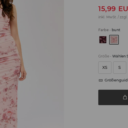
15,99
E
inkl. MwSt. / zzgl
Farbe
-
bunt
Größe
-
Wählen S
XS
S
Größenguid