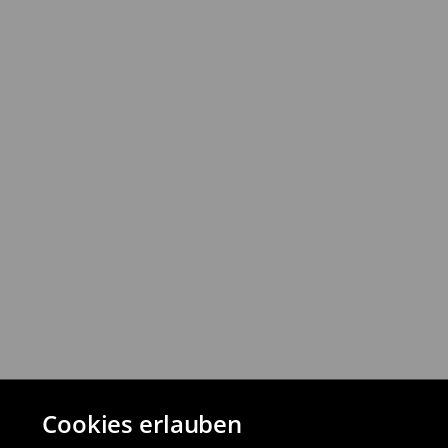
⟶
Ausführliche Informationen
Rückgabebestimmungen
Du kannst Produkte innerhalb von 30 Ta
Rückgabemethoden zurückgeben.
⟶
Detaillierte Rückgaberichtlinien
Cookies erlauben