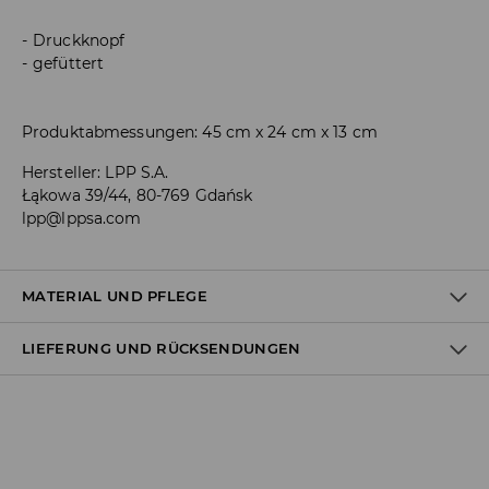
Druckknopf
gefüttert
Produktabmessungen: 45 cm x 24 cm x 13 cm
Hersteller
:
LPP S.A.
Łąkowa 39/44, 80-769 Gdańsk
lpp@lppsa.com
MATERIAL UND PFLEGE
LIEFERUNG UND RÜCKSENDUNGEN
Material I
:
100% POLYURETHAN
Material II
:
100% POLYESTER
Versandbestimmungen
NICHT WASCHEN
Lieferung an Hermes PaketShop:
BLEICHEN NICHT ERLAUBT
3,99 EUR*