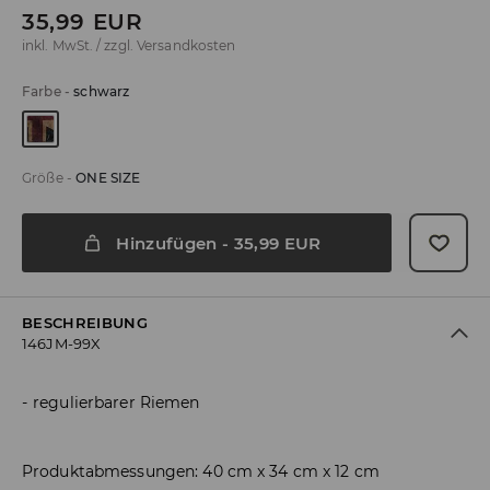
35,99
EUR
inkl. MwSt. / zzgl.
Versandkosten
Farbe
-
schwarz
Größe
-
ONE SIZE
Hinzufügen
-
35,99
EUR
BESCHREIBUNG
146JM-99X
regulierbarer Riemen
Produktabmessungen: 40 cm x 34 cm x 12 cm