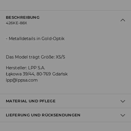
BESCHREIBUNG
426KE-88X
Metalldetails in Gold-Optik
Das Model trägt Größe: XS/S
Hersteller
:
LPP S.A.
Łąkowa 39/44, 80-769 Gdańsk
lpp@lppsa.com
MATERIAL UND PFLEGE
LIEFERUNG UND RÜCKSENDUNGEN
ERSTER ARTIKEL
:
95% POLYURETHAN, 5% POLYESTER
Versandbestimmungen