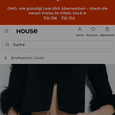
OMG, wie günstig! Lass dich überraschen – check die
neuen Preise im FINAL SALE ➡️
Für Sie
Für Ihn
Wunschliste
Konto
Warenkorb
Suche
Brieftaschen, Gürtel