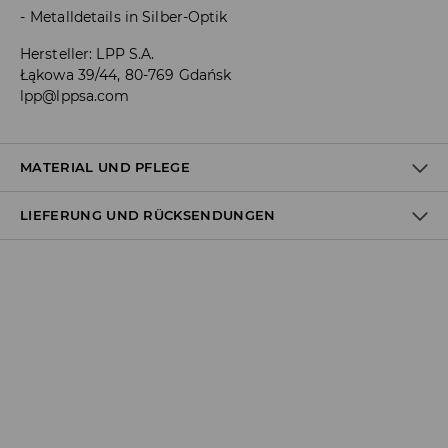
Metalldetails in Silber-Optik
Hersteller
:
LPP S.A.
Łąkowa 39/44, 80-769 Gdańsk
lpp@lppsa.com
MATERIAL UND PFLEGE
LIEFERUNG UND RÜCKSENDUNGEN
ZUSAMMENSETZUNG
:
70% EISEN, 30% ZINKLEGIERUNG
Versandbestimmungen
Lieferung an Hermes PaketShop:
3,99 EUR*
Lieferung per Hermes Kurier:
4,49 EUR*
Lieferung per DHL ParcelShop:
4,49 EUR*
Lieferung per DHL Kurier: