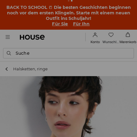
BACK TO SCHOOL
📒
Die besten Geschichten beginnen
noch vor dem ersten Klingeln. Starte mit einem neuen
Outfit ins Schuljahr!
Für Sie
Für Ihn
Wunschliste
Konto
Warenkorb
Suche
Halsketten, ringe