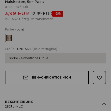
Halsketten, 5er-Pack
0,80 EUR
/
1 Stk.
3,99
EUR
12,99
EUR
-69%
inkl. MwSt. / zzgl.
Versandkosten
Farbe
-
bunt
Größe
-
ONE SIZE
(bald verfügbar)
Größe - einheitliche Größe
BENACHRICHTIGE MICH
BESCHREIBUNG
285JL-MLC