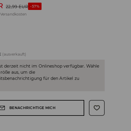
R
-57%
22,99
EUR
.
Versandkosten
E
(ausverkauft)
ist derzeit nicht im Onlineshop verfügbar. Wähle
größe aus, um die
tsbenachrichtigung für den Artikel zu
BENACHRICHTIGE MICH