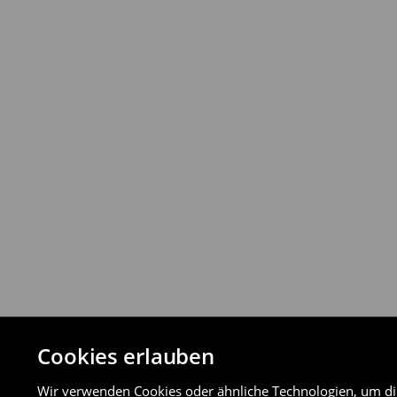
Rückgabebestimmungen
Du kannst Produkte innerhalb von 30 Ta
Rückgabemethoden zurückgeben.
⟶
Detaillierte Rückgaberichtlinien
Cookies erlauben
Wir verwenden Cookies oder ähnliche Technologien, um dir 