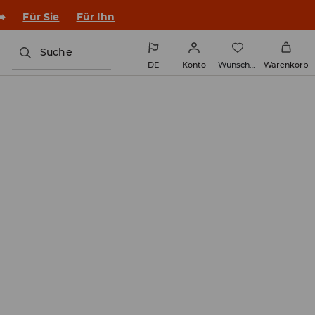
en Outfit ins Schuljahr!
Für Sie
Für Ihn
Suche
DE
Konto
Wunschliste
Warenkorb