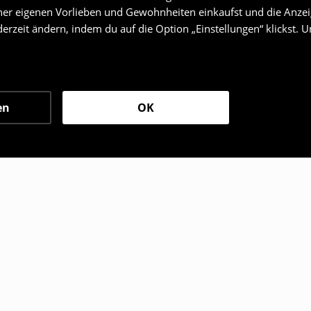
er eigenen Vorlieben und Gewohnheiten einkaufst und die Anzeig
erzeit ändern, indem du auf die Option „Einstellungen“ klickst. 
en
OK
den sich ebenfalls für