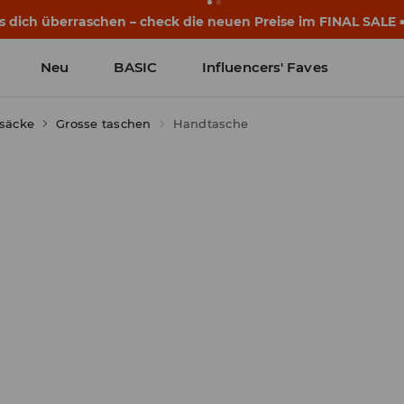
eginnen noch vor dem ersten Klingeln. Starte mit einem neu
Neu
BASIC
Influencers' Faves
säcke
Grosse taschen
Handtasche