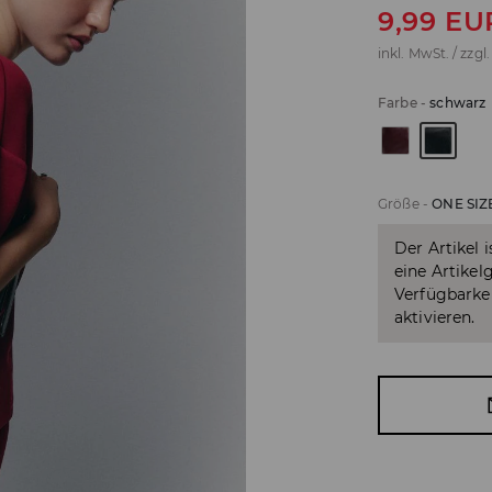
9,99
EU
inkl. MwSt. / zzgl
Farbe
-
schwarz
Größe
-
ONE SIZ
Der Artikel 
eine Artikel
Verfügbarkei
aktivieren.