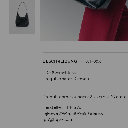
BESCHREIBUNG
418JF-99X
Reißverschluss
regulierbarer Riemen
Produktabmessungen: 25,5 cm x 36 cm x 
Hersteller
:
LPP S.A.
Łąkowa 39/44, 80-769 Gdańsk
lpp@lppsa.com