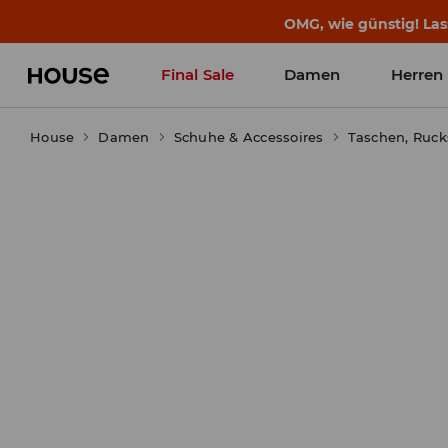
BACK TO SCHOOL
📒
Die besten Geschichten b
Final Sale
Damen
Herren
House
Damen
Schuhe & Accessoires
Taschen, Ruck