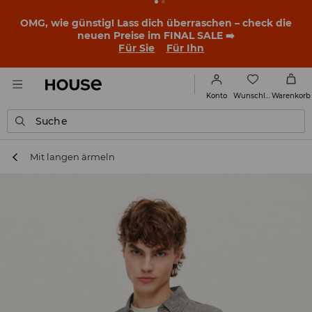
OMG, wie günstig! Lass dich überraschen – check die
neuen Preise im FINAL SALE ➡️
Für Sie
Für Ihn
Wunschliste
Konto
Warenkorb
Suche
Mit langen ärmeln