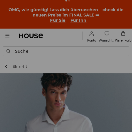
BACK TO SCHOOL
📒
Die besten Geschichten beginnen
noch vor dem ersten Klingeln. Starte mit einem neuen
Outfit ins Schuljahr!
Für Sie
Für Ihn
Wunschliste
Konto
Warenkorb
Suche
Slim-fit