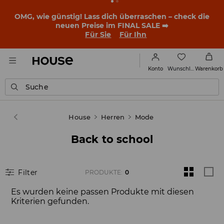
OMG, wie günstig! Lass dich überraschen – check die
neuen Preise im FINAL SALE ➡️
Für Sie
Für Ihn
Wunschliste
Konto
Warenkorb
Suche
House
Herren
Mode
Back to school
Filter
PRODUKTE
:
0
Es wurden keine passen Produkte mit diesen
Kriterien gefunden.