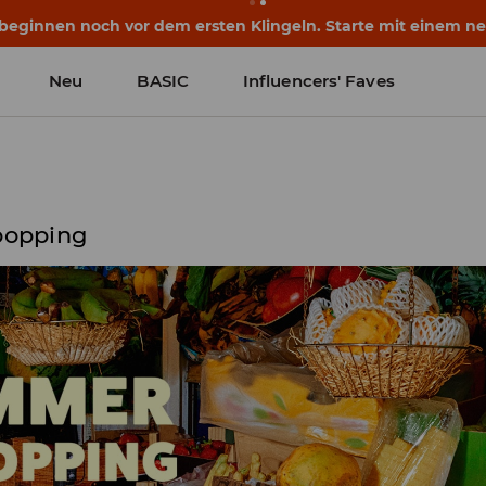
eginnen noch vor dem ersten Klingeln. Starte mit einem neu
Neu
BASIC
Influencers' Faves
popping