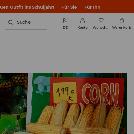
en Outfit ins Schuljahr!
Für Sie
Für Ihn
Suche
DE
Konto
Wunschliste
Warenkorb