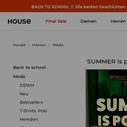
BACK TO SCHOOL
📒
Die besten Geschichten b
Final Sale
Damen
Herren
House
Herren
Mode
SUMMER is 
Back to school
Mode
DENIM
Neu
Bestsellers
T-Shirts, Polo
Hemden