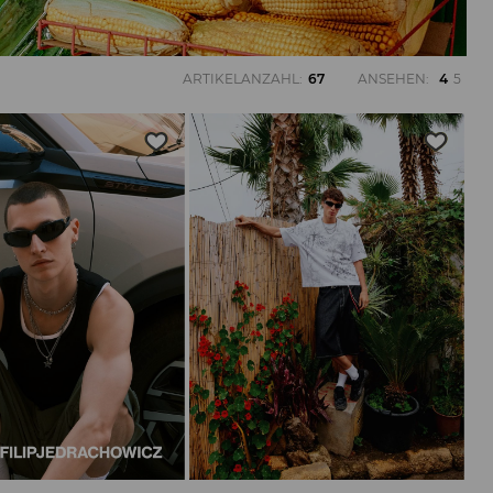
ARTIKELANZAHL
:
67
ANSEHEN
:
4
5