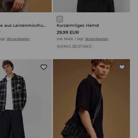
Hemdbluse aus Leinenmischung
Kurzärmliges Hemd
R
29,99 EUR
zzgl.
Versandkosten
inkl. MwSt. / zzgl.
Versandkosten
WENIG BESTAND