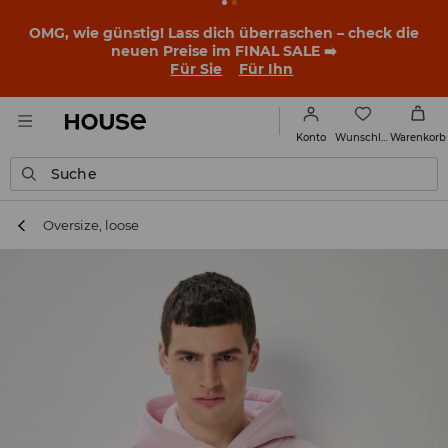
OMG, wie günstig! Lass dich überraschen – check die
neuen Preise im FINAL SALE ➡️
Für Sie
Für Ihn
Wunschliste
Konto
Warenkorb
Suche
Oversize, loose