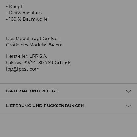
Knopf
Reißverschluss
100 % Baumwolle
Das Model trägt Größe: L
Größe des Models: 184 cm
Hersteller
:
LPP S.A.
Łąkowa 39/44, 80-769 Gdańsk
lpp@lppsa.com
MATERIAL UND PFLEGE
LIEFERUNG UND RÜCKSENDUNGEN
ERSTER STOFF
:
100% BAUMWOLLE
BLEICHEN NICHT ERLAUBT
Versandbestimmungen
NICHT CHEMISCH REINIGEN
Lieferung an Hermes PaketShop: