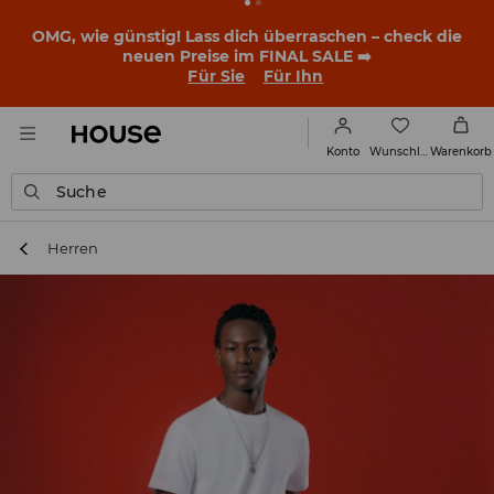
BACK TO SCHOOL
📒
Die besten Geschichten beginnen
noch vor dem ersten Klingeln. Starte mit einem neuen
Outfit ins Schuljahr!
Für Sie
Für Ihn
Wunschliste
Konto
Warenkorb
Suche
Herren