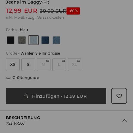
Jeans im Baggy-Fit
12,99
EUR
39,99
EUR
-68%
inkl. MwSt. / zzgl.
Versandkosten
Farbe
-
blau
Größe
-
Wählen Sie Ihr Grösse
XS
S
M
L
XL
Größenguide
Hinzufügen
-
12,99
EUR
BESCHREIBUNG
723IR-50J