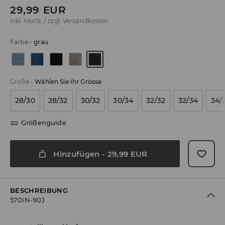
29,99
EUR
inkl. MwSt. / zzgl.
Versandkosten
Farbe
-
grau
Größe
-
Wählen Sie Ihr Grösse
28/30
28/32
30/32
30/34
32/32
32/34
34/
Größenguide
Hinzufügen
-
29,99
EUR
BESCHREIBUNG
570IN-90J