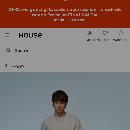
OMG, wie günstig! Lass dich überraschen – check die
neuen Preise im FINAL SALE ➡️
Für Sie
Für Ihn
Wunschliste
Konto
Warenkorb
Suche
Jogger