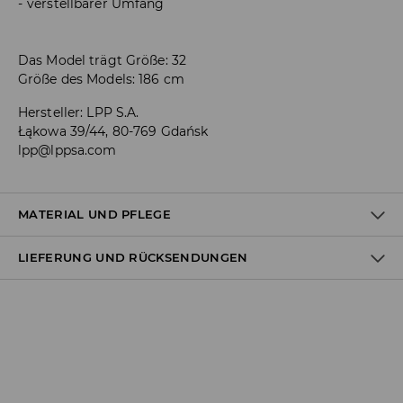
verstellbarer Umfang
Das Model trägt Größe: 32
Größe des Models: 186 cm
Hersteller
:
LPP S.A.
Łąkowa 39/44, 80-769 Gdańsk
lpp@lppsa.com
MATERIAL UND PFLEGE
LIEFERUNG UND RÜCKSENDUNGEN
ERSTER STOFF
:
66% BAUMWOLLE, 26% POLYESTER, 7% VISKOSE,
1% ELASTHAN
Versandbestimmungen
BLEICHEN NICHT ERLAUBT
BÜGELN MIT EINER TEMPERATUR BIS MAX. 110° C - OHNE
Lieferung an Hermes PaketShop:
DAMPF
3,99 EUR*
Lieferung per Hermes Kurier:
NICHT CHEMISCH REINIGEN