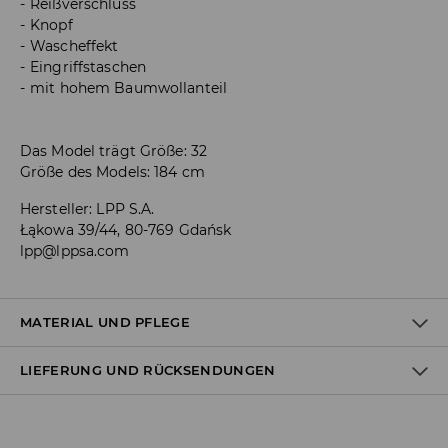
Reißverschluss
Knopf
Wascheffekt
Eingriffstaschen
mit hohem Baumwollanteil
Das Model trägt Größe: 32
Größe des Models: 184 cm
Hersteller
:
LPP S.A.
Łąkowa 39/44, 80-769 Gdańsk
lpp@lppsa.com
MATERIAL UND PFLEGE
LIEFERUNG UND RÜCKSENDUNGEN
ERSTER STOFF
:
99% BAUMWOLLE, 1% ELASTHAN
Versandbestimmungen