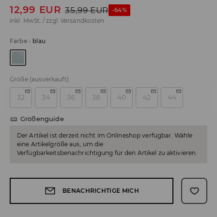
12,99
EUR
35,99
EUR
-64%
inkl. MwSt. / zzgl.
Versandkosten
Farbe
-
blau
Größe
(ausverkauft)
32
34
36
38
40
42
44
Größenguide
Der Artikel ist derzeit nicht im Onlineshop verfügbar. Wähle
eine Artikelgröße aus, um die
Verfügbarkeitsbenachrichtigung für den Artikel zu aktivieren.
BENACHRICHTIGE MICH