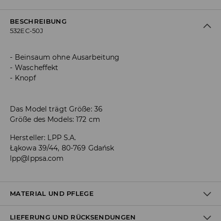
BESCHREIBUNG
532EC-50J
Beinsaum ohne Ausarbeitung
Wascheffekt
Knopf
Das Model trägt Größe: 36
Größe des Models: 172 cm
Hersteller
:
LPP S.A.
Łąkowa 39/44, 80-769 Gdańsk
lpp@lppsa.com
MATERIAL UND PFLEGE
LIEFERUNG UND RÜCKSENDUNGEN
Material I
:
100% BAUMWOLLE