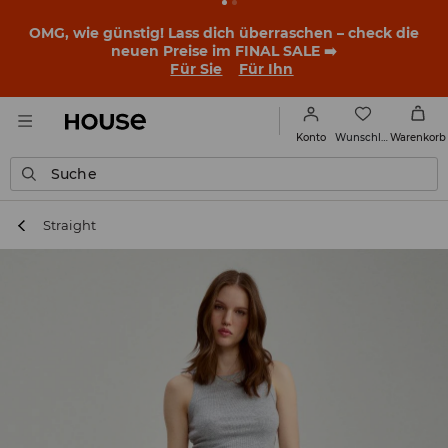
BACK TO SCHOOL
📒
Die besten Geschichten beginnen
noch vor dem ersten Klingeln. Starte mit einem neuen
Outfit ins Schuljahr!
Für Sie
Für Ihn
Wunschliste
Konto
Warenkorb
Suche
Straight