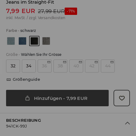
Jeans im Straight-Fit
7,99
EUR
27,99
EUR
-71%
inkl. MwSt. / zzgl.
Versandkosten
Farbe
-
schwarz
Größe
-
Wählen Sie Ihr Grösse
32
34
36
38
40
42
44
Größenguide
Hinzufügen
-
7,99
EUR
BESCHREIBUNG
941CK-99J