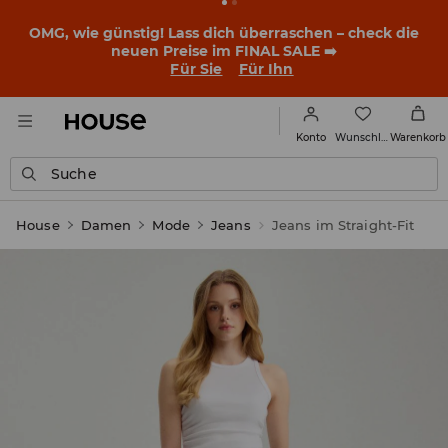
OMG, wie günstig! Lass dich überraschen – check die
neuen Preise im FINAL SALE ➡️
Für Sie
Für Ihn
Wunschliste
Konto
Warenkorb
Suche
House
Damen
Mode
Jeans
Jeans im Straight-Fit