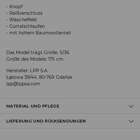
Knopf
Reißverschluss
Wascheffekt
Gürtelschlaufen
mit hohem Baumwollanteil
Das Model trägt Größe: S/36
Größe des Models: 175 cm
Hersteller
:
LPP S.A.
Łąkowa 39/44, 80-769 Gdańsk
lpp@lppsa.com
MATERIAL UND PFLEGE
LIEFERUNG UND RÜCKSENDUNGEN
Material I
:
99% BAUMWOLLE, 1% ELASTHAN
MASCHINENWÄSCHE BIS MAX. 30° C
Versandbestimmungen