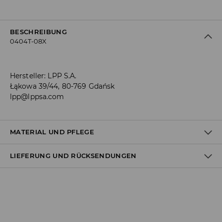
BESCHREIBUNG
0404T-08X
Hersteller
:
LPP S.A.
Łąkowa 39/44, 80-769 Gdańsk
lpp@lppsa.com
MATERIAL UND PFLEGE
LIEFERUNG UND RÜCKSENDUNGEN
Material I
:
98% BAUMWOLLE, 2% ELASTHAN
MASCHINENWÄSCHE BIS MAX. 30° C
Versandbestimmungen
BLEICHEN NICHT ERLAUBT
Lieferung an Hermes PaketShop:
NICHT IM TROMMELTROCKNER TROCKNEN
3,99 EUR*