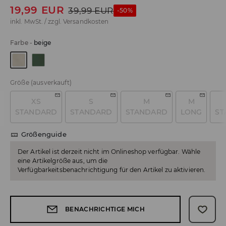
19,99
EUR
39,99
EUR
-50%
inkl. MwSt. / zzgl.
Versandkosten
Farbe
-
beige
Größe
(ausverkauft)
XS
S
M
M
STANDARD
STANDARD
STANDARD
LONG
ST
Größenguide
Der Artikel ist derzeit nicht im Onlineshop verfügbar. Wähle
eine Artikelgröße aus, um die
Verfügbarkeitsbenachrichtigung für den Artikel zu aktivieren.
BENACHRICHTIGE MICH