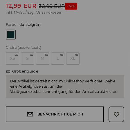
12,99
EUR
32,99
EUR
-61%
inkl. MwSt. / zzgl.
Versandkosten
Farbe
-
dunkelgrün
Größe
(ausverkauft)
XS
S
M
L
XL
Größenguide
Der Artikel ist derzeit nicht im Onlineshop verfügbar. Wähle
eine Artikelgröße aus, um die
Verfügbarkeitsbenachrichtigung für den Artikel zu aktivieren.
BENACHRICHTIGE MICH