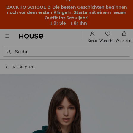
BACK TO SCHOOL
📒
Die besten Geschichten beginnen
noch vor dem ersten Klingeln. Starte mit einem neuen
Outfit ins Schuljahr!
Für Sie
Für Ihn
Wunschliste
Konto
Warenkorb
Suche
Mit kapuze