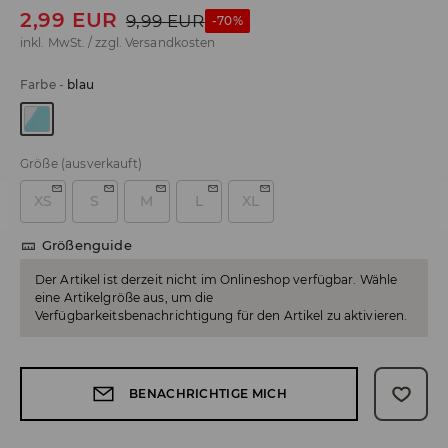
2,99
EUR
9,99
EUR
-70%
inkl. MwSt. / zzgl.
Versandkosten
Farbe
-
blau
Größe
(ausverkauft)
XS
S
M
L
XL
Größenguide
Der Artikel ist derzeit nicht im Onlineshop verfügbar. Wähle
eine Artikelgröße aus, um die
Verfügbarkeitsbenachrichtigung für den Artikel zu aktivieren.
BENACHRICHTIGE MICH