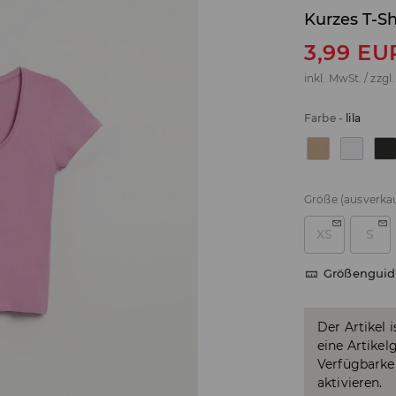
Kurzes T-Sh
3,99
EU
inkl. MwSt. / zzgl
Farbe
-
lila
Größe
(ausverkau
XS
S
Größenguid
Der Artikel 
eine Artikel
Verfügbarkei
aktivieren.