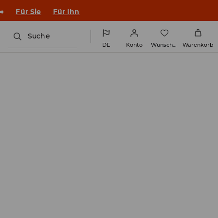
➡️
Für Sie
Für Ihn
Suche
DE
Konto
Wunschliste
Warenkorb