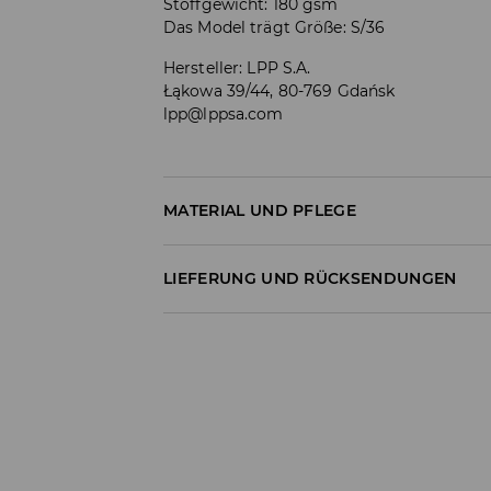
Stoffgewicht: 180 gsm
Das Model trägt Größe: S/36
Hersteller
:
LPP S.A.
Łąkowa 39/44, 80-769 Gdańsk
lpp@lppsa.com
MATERIAL UND PFLEGE
Material I
:
95% BAUMWOLLE, 5% ELASTHAN
LIEFERUNG UND RÜCKSENDUNGEN
MASCHINENWÄSCHE BIS MAX. 30° C - S
Versandbestimmungen
BLEICHEN NICHT ERLAUBT
Lieferung an Hermes PaketShop:
NICHT IM TROMMELTROCKNER TROCKN
3,99 EUR*
Lieferung per Hermes Kurier:
BÜGELN MIT EINER TEMPERATUR BIS MAX.
4,49 EUR*
NICHT CHEMISCH REINIGEN
Lieferung per DHL ParcelShop: