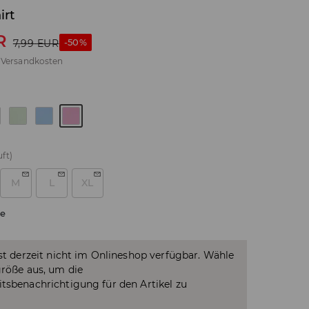
irt
R
-50%
7,99
EUR
.
Versandkosten
ft)
M
L
XL
e
ist derzeit nicht im Onlineshop verfügbar. Wähle
größe aus, um die
tsbenachrichtigung für den Artikel zu