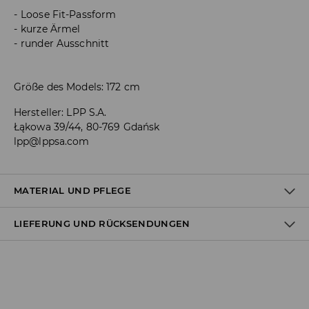
Loose Fit-Passform
kurze Ärmel
runder Ausschnitt
Größe des Models: 172 cm
Hersteller
:
LPP S.A.
Łąkowa 39/44, 80-769 Gdańsk
lpp@lppsa.com
MATERIAL UND PFLEGE
LIEFERUNG UND RÜCKSENDUNGEN
ERSTER STOFF
:
48% MODAL, 48% POLYESTER, 4% ELASTHAN
AUF LINKER SEITE BÜGELN
Versandbestimmungen
BLEICHEN NICHT ERLAUBT
Lieferung an Hermes PaketShop:
BÜGELN MIT EINER TEMPERATUR BIS MAX. 110° C - OHNE
3,99 EUR*
DAMPF