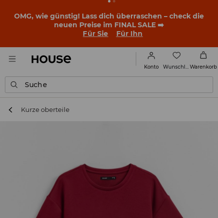
OMG, wie günstig! Lass dich überraschen – check die
neuen Preise im FINAL SALE ➡️
Für Sie
Für Ihn
Wunschliste
Konto
Warenkorb
Suche
Kurze oberteile