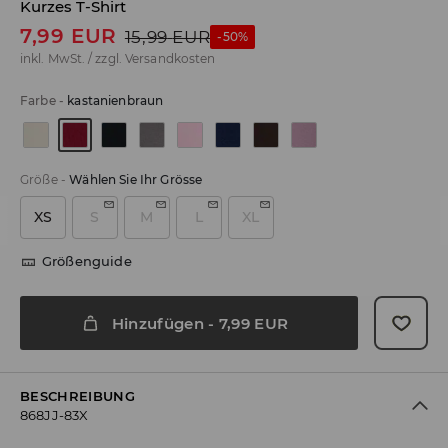
Kurzes T-Shirt
7,99
EUR
15,99
EUR
-50%
inkl. MwSt. / zzgl.
Versandkosten
Farbe
-
kastanienbraun
Größe
-
Wählen Sie Ihr Grösse
XS
S
M
L
XL
Größenguide
Hinzufügen
-
7,99
EUR
BESCHREIBUNG
868JJ-83X