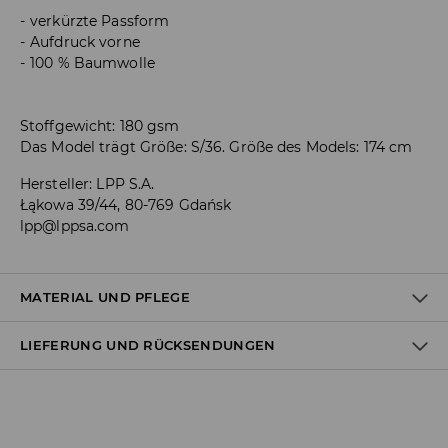
verkürzte Passform
Aufdruck vorne
100 % Baumwolle
Stoffgewicht: 180 gsm
Das Model trägt Größe: S/36. Größe des Models: 174 cm
Hersteller
:
LPP S.A.
Łąkowa 39/44, 80-769 Gdańsk
lpp@lppsa.com
MATERIAL UND PFLEGE
LIEFERUNG UND RÜCKSENDUNGEN
Material I
:
100% BAUMWOLLE
Versandbestimmungen
Lieferung an Hermes PaketShop: