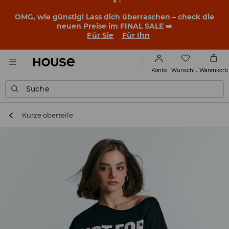
OMG, wie günstig! Lass dich überraschen – check die
neuen Preise im FINAL SALE ➡️
Für Sie
Für Ihn
Wunschliste
Konto
Warenkorb
Suche
Kurze oberteile