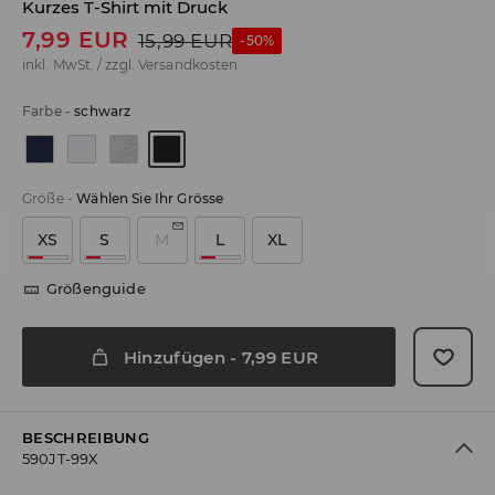
Kurzes T-Shirt mit Druck
7,99
EUR
15,99
EUR
-50%
inkl. MwSt. / zzgl.
Versandkosten
Farbe
-
schwarz
Größe
-
Wählen Sie Ihr Grösse
XS
S
M
L
XL
Größenguide
Hinzufügen
-
7,99
EUR
BESCHREIBUNG
590JT-99X