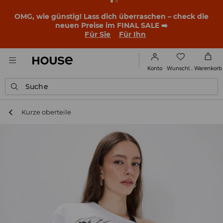
OMG, wie günstig! Lass dich überraschen – check die
neuen Preise im FINAL SALE ➡️
Für Sie
Für Ihn
Wunschliste
Konto
Warenkorb
Suche
Kurze oberteile