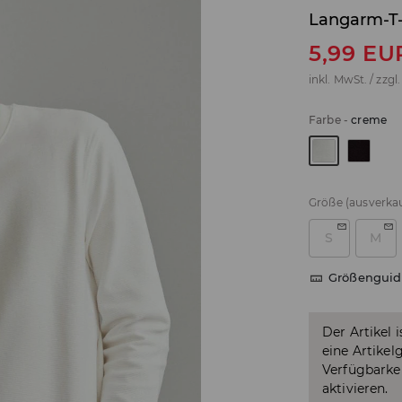
Langarm-T-
5,99
EU
inkl. MwSt. / zzgl
Farbe
-
creme
Größe
(ausverkau
S
M
Größenguid
Der Artikel 
eine Artikel
Verfügbarkei
aktivieren.