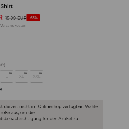
Shirt
R
-63%
15,99
EUR
.
Versandkosten
ft)
L
XL
XXL
e
ist derzeit nicht im Onlineshop verfügbar. Wähle
größe aus, um die
tsbenachrichtigung für den Artikel zu