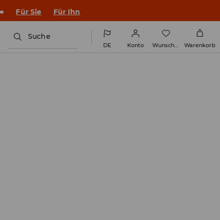
en Outfit ins Schuljahr!
Für Sie
Für Ihn
Suche
DE
Konto
Wunschliste
Warenkorb