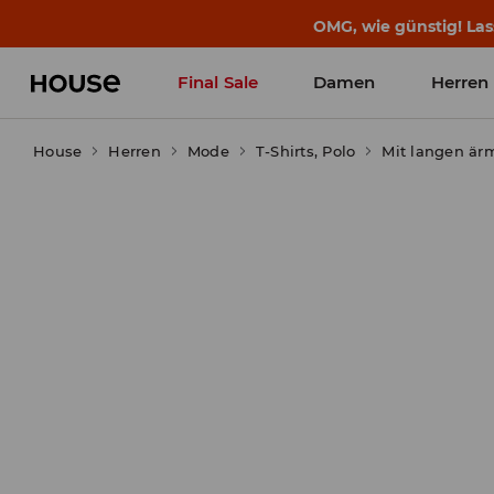
BACK TO SCHOOL
📒
Die besten Geschichten b
Final Sale
Damen
Herren
House
Herren
Mode
T-Shirts, Polo
Mit langen är