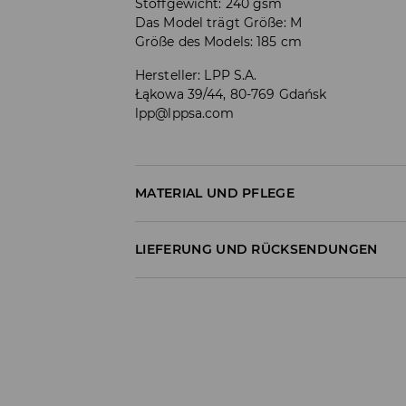
Stoffgewicht: 240 gsm
Das Model trägt Größe: M
Größe des Models: 185 cm
Hersteller
:
LPP S.A.
Łąkowa 39/44, 80-769 Gdańsk
lpp@lppsa.com
MATERIAL UND PFLEGE
Material I
:
100% BAUMWOLLE
LIEFERUNG UND RÜCKSENDUNGEN
MASCHINENWÄSCHE BIS MAX. 30° C - S
Versandbestimmungen
BLEICHEN NICHT ERLAUBT
Lieferung an Hermes PaketShop:
NICHT IM TROMMELTROCKNER TROCKN
3,99 EUR*
Lieferung per Hermes Kurier:
BÜGELN MIT EINER TEMPERATUR BIS MAX.
4,49 EUR*