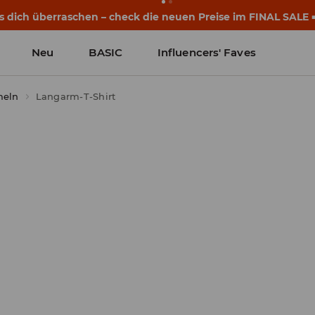
eginnen noch vor dem ersten Klingeln. Starte mit einem neu
Neu
BASIC
Influencers' Faves
meln
Langarm-T-Shirt