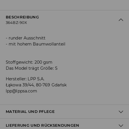
BESCHREIBUNG
364BZ-90X
runder Ausschnitt
mit hohem Baumwollanteil
Stoffgewicht: 200 gsm
Das Model trägt Größe: S
Hersteller
:
LPP S.A.
Łąkowa 39/44, 80-769 Gdańsk
lpp@lppsa.com
MATERIAL UND PFLEGE
LIEFERUNG UND RÜCKSENDUNGEN
Material I
:
100% BAUMWOLLE