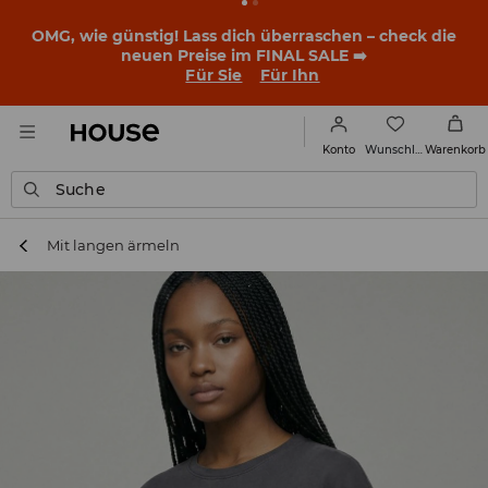
BACK TO SCHOOL
📒
Die besten Geschichten beginnen
noch vor dem ersten Klingeln. Starte mit einem neuen
Outfit ins Schuljahr!
Für Sie
Für Ihn
Wunschliste
Konto
Warenkorb
Suche
Mit langen ärmeln