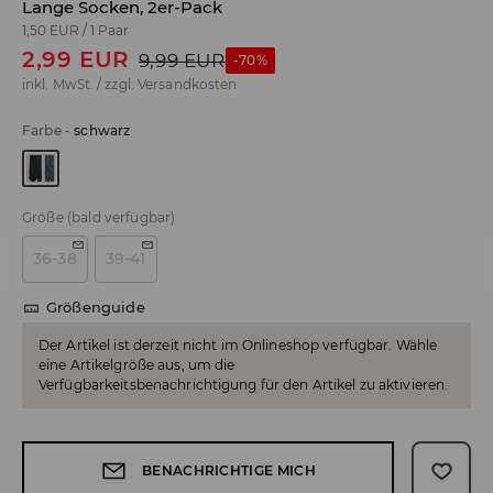
Lange Socken, 2er-Pack
1,50 EUR
/
1 Paar
2,99
EUR
9,99
EUR
-70%
inkl. MwSt. / zzgl.
Versandkosten
Farbe
-
schwarz
Größe
(bald verfügbar)
36-38
39-41
Größenguide
Der Artikel ist derzeit nicht im Onlineshop verfügbar. Wähle
eine Artikelgröße aus, um die
Verfügbarkeitsbenachrichtigung für den Artikel zu aktivieren.
BENACHRICHTIGE MICH