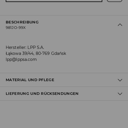
BESCHREIBUNG
981JO-99X
Hersteller
:
LPP S.A.
Łąkowa 39/44, 80-769 Gdańsk
lpp@lppsa.com
MATERIAL UND PFLEGE
LIEFERUNG UND RÜCKSENDUNGEN
ERSTER STOFF
:
70% BAUMWOLLE, 27% POLYESTER, 3%
ELASTHAN
Versandbestimmungen
Lieferung an Hermes PaketShop: