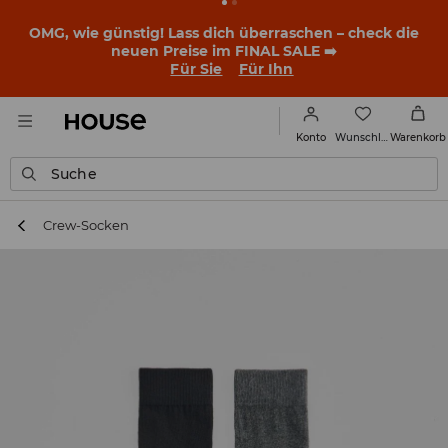
OMG, wie günstig! Lass dich überraschen – check die
neuen Preise im FINAL SALE ➡️
Für Sie
Für Ihn
Wunschliste
Konto
Warenkorb
Suche
Crew-Socken