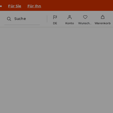
➡️
Für Sie
Für Ihn
Suche
DE
Konto
Wunschliste
Warenkorb