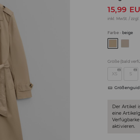
15,99
E
inkl. MwSt. / zzgl
Farbe
-
beige
Größe
(bald verf
XS
S
Größenguid
Der Artikel 
eine Artikel
Verfügbarkei
aktivieren.