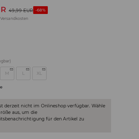
UR
-68%
49,99
EUR
.
Versandkosten
ügbar)
M
L
XL
e
ist derzeit nicht im Onlineshop verfügbar. Wähle
größe aus, um die
tsbenachrichtigung für den Artikel zu