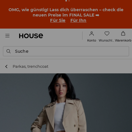
OMG, wie günstig! Lass dich überraschen – check die
neuen Preise im FINAL SALE ➡️
Für Sie
Für Ihn
Wunschliste
Konto
Warenkorb
Suche
Parkas, trenchcoat