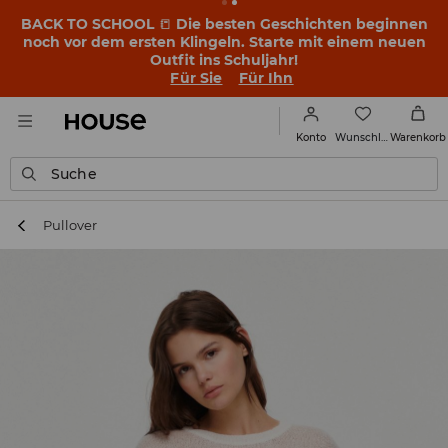
BACK TO SCHOOL
📒
Die besten Geschichten beginnen
noch vor dem ersten Klingeln. Starte mit einem neuen
Outfit ins Schuljahr!
Für Sie
Für Ihn
Wunschliste
Konto
Warenkorb
Suche
Pullover