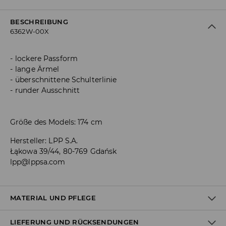
BESCHREIBUNG
6362W-00X
lockere Passform
lange Ärmel
überschnittene Schulterlinie
runder Ausschnitt
Größe des Models: 174 cm
Hersteller
:
LPP S.A.
Łąkowa 39/44, 80-769 Gdańsk
lpp@lppsa.com
MATERIAL UND PFLEGE
LIEFERUNG UND RÜCKSENDUNGEN
Material I
:
100% POLYACRYL