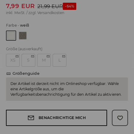
7,99
EUR
21,99
EUR
-64%
inkl. MwSt. / zzgl.
Versandkosten
Farbe
-
weiß
Größe
(ausverkauft)
XS
S
M
L
Größenguide
Der Artikel ist derzeit nicht im Onlineshop verfügbar. Wähle
eine Artikelgröße aus, um die
Verfügbarkeitsbenachrichtigung für den Artikel zu aktivieren.
BENACHRICHTIGE MICH