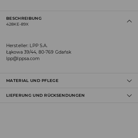
BESCHREIBUNG
428KE-89X
Hersteller
:
LPP S.A.
Łąkowa 39/44, 80-769 Gdańsk
lpp@lppsa.com
MATERIAL UND PFLEGE
LIEFERUNG UND RÜCKSENDUNGEN
ERSTER ARTIKEL
:
100% LEDER
Versandbestimmungen
Lieferung an Hermes PaketShop:
3,99 EUR*