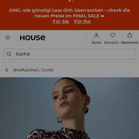
BACK TO SCHOOL
📒
Die besten Geschichten beginnen
noch vor dem ersten Klingeln. Starte mit einem neuen
Outfit ins Schuljahr!
Für Sie
Für Ihn
Wunschliste
Konto
Warenkorb
Suche
Brieftaschen, Gürtel