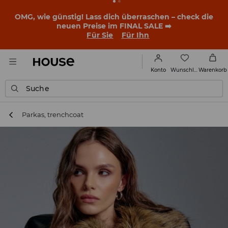
BACK TO SCHOOL
📒
Die besten Geschichten beginnen
noch vor dem ersten Klingeln. Starte mit einem neuen
Outfit ins Schuljahr!
Für Sie
Für Ihn
Wunschliste
Konto
Warenkorb
Suche
Parkas, trenchcoat