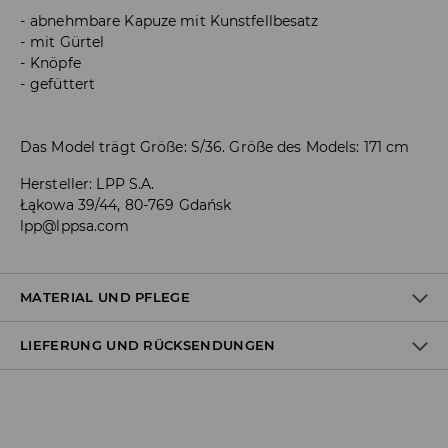
abnehmbare Kapuze mit Kunstfellbesatz
mit Gürtel
Knöpfe
gefüttert
Das Model trägt Größe: S/36. Größe des Models: 171 cm
Hersteller
:
LPP S.A.
Łąkowa 39/44, 80-769 Gdańsk
lpp@lppsa.com
MATERIAL UND PFLEGE
LIEFERUNG UND RÜCKSENDUNGEN
ERSTER STOFF
:
100% POLYURETHAN
ERSTES FUTTER
:
100% POLYESTER
ZWEITER STOFF
:
70% POLYACRYL, 30% POLYESTER
Versandbestimmungen
BLEICHEN NICHT ERLAUBT
Lieferung an Hermes PaketShop: