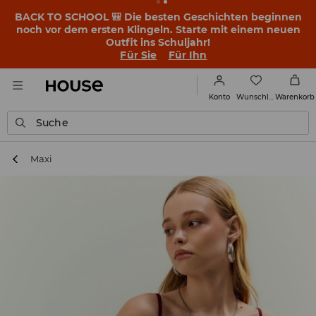
BACK TO SCHOOL 🎒 Die besten Geschichten beginnen
noch vor dem ersten Klingeln. Starte mit einem neuen
Outfit ins Schuljahr!
Für Sie
Für Ihn
Wunschliste
Konto
Warenkorb
Suche
Maxi