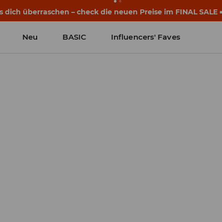
eginnen noch vor dem ersten Klingeln. Starte mit einem neu
Neu
BASIC
Influencers' Faves