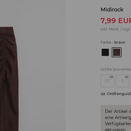
Midirock
7,99
EU
inkl. MwSt. / zzgl
Farbe
-
braun
Größe
(ausverkau
XS
S
Größenguid
Der Artikel 
eine Artikel
Verfügbarkei
aktivieren.