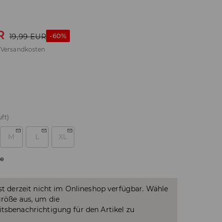
R
-60%
19,99
EUR
.
Versandkosten
ft)
M
L
XL
e
ist derzeit nicht im Onlineshop verfügbar. Wähle
größe aus, um die
tsbenachrichtigung für den Artikel zu