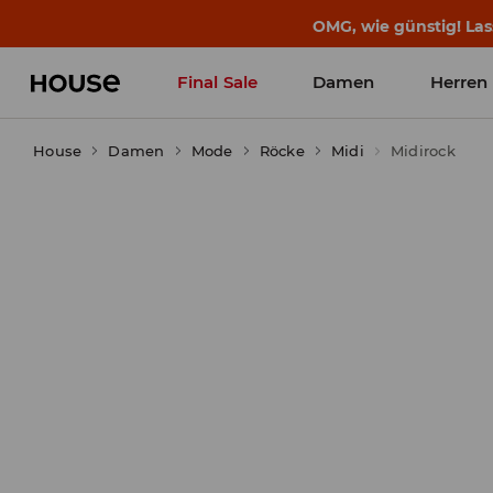
BACK TO SCHOOL
📒
Die besten Geschichten b
Final Sale
Damen
Herren
House
Damen
Mode
Röcke
Midi
Midirock