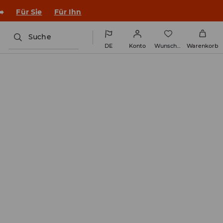
en Outfit ins Schuljahr!
Für Sie
Für Ihn
Suche
DE
Konto
Wunschliste
Warenkorb