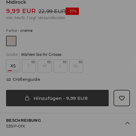
Midirock
9,99
EUR
22,99
EUR
-57%
inkl. MwSt. / zzgl.
Versandkosten
Farbe
-
creme
Größe
-
Wählen Sie Ihr Grösse
XS
S
M
L
XL
Größenguide
Hinzufügen
-
9,99
EUR
BESCHREIBUNG
535IP-01X