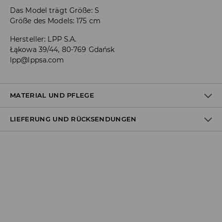
Das Model trägt Größe: S
Größe des Models: 175 cm
Hersteller
:
LPP S.A.
Łąkowa 39/44, 80-769 Gdańsk
lpp@lppsa.com
MATERIAL UND PFLEGE
LIEFERUNG UND RÜCKSENDUNGEN
ERSTER STOFF
:
95% POLYESTER, 5% ELASTHAN
ERSTES FUTTER
:
100% POLYESTER
Versandbestimmungen
SEPARAT ODER MIT ÄHNLICHEN FARBEN WASCHEN
BLEICHEN NICHT ERLAUBT
Lieferung an Hermes PaketShop:
3,99 EUR*
BÜGELN MIT EINER TEMPERATUR BIS MAX. 110° C - OHNE
Lieferung per Hermes Kurier:
DAMPF
4,49 EUR*
MASCHINENWÄSCHE BIS MAX. 30° C - SCHONEND
Lieferung per DHL ParcelShop:
4,49 EUR*