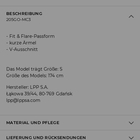
BESCHREIBUNG
205GO-MC3
Fit & Flare-Passform
kurze Ärmel
V-Ausschnitt
Das Model trägt Größe: S
Größe des Models: 174 cm
Hersteller
:
LPP S.A.
Łąkowa 39/44, 80-769 Gdańsk
lpp@lppsa.com
MATERIAL UND PFLEGE
LIEFERUNG UND RÜCKSENDUNGEN
ERSTER STOFF
:
98% POLYESTER, 2% ELASTHAN