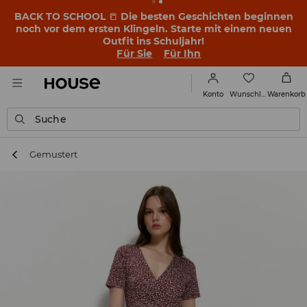
BACK TO SCHOOL
📒
Die besten Geschichten beginnen
noch vor dem ersten Klingeln. Starte mit einem neuen
Outfit ins Schuljahr!
Für Sie
Für Ihn
Wunschliste
Konto
Warenkorb
Suche
Gemustert