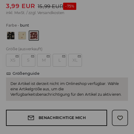
3,99
EUR
15,99
EUR
-75%
inkl. MwSt. / zzgl.
Versandkosten
Farbe
-
bunt
Größe
(ausverkauft)
XS
S
M
L
XL
Größenguide
Der Artikel ist derzeit nicht im Onlineshop verfügbar. Wähle
eine Artikelgröße aus, um die
Verfügbarkeitsbenachrichtigung für den Artikel zu aktivieren.
BENACHRICHTIGE MICH