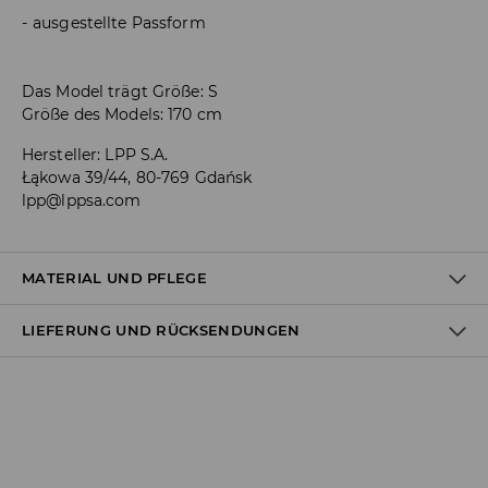
ausgestellte Passform
Das Model trägt Größe: S
Größe des Models: 170 cm
Hersteller
:
LPP S.A.
Łąkowa 39/44, 80-769 Gdańsk
lpp@lppsa.com
MATERIAL UND PFLEGE
LIEFERUNG UND RÜCKSENDUNGEN
ERSTER STOFF
:
95% POLYESTER, 5% ELASTHAN
BLEICHEN NICHT ERLAUBT
Versandbestimmungen
BÜGELN MIT EINER TEMPERATUR BIS MAX. 110° C - OHNE
DAMPF
Lieferung an Hermes PaketShop:
3,99 EUR*
MASCHINENWÄSCHE BIS MAX. 30° C - SCHONEND
Lieferung per Hermes Kurier: