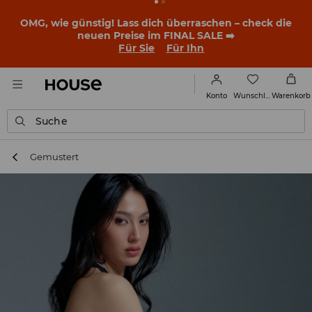
BACK TO SCHOOL
📒
Die besten Geschichten beginnen
noch vor dem ersten Klingeln. Starte mit einem neuen
Outfit ins Schuljahr!
Für Sie
Für Ihn
Wunschliste
Konto
Warenkorb
Suche
Gemustert