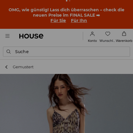
BACK TO SCHOOL
📒
Die besten Geschichten beginnen
noch vor dem ersten Klingeln. Starte mit einem neuen
Outfit ins Schuljahr!
Für Sie
Für Ihn
Wunschliste
Konto
Warenkorb
Suche
Gemustert