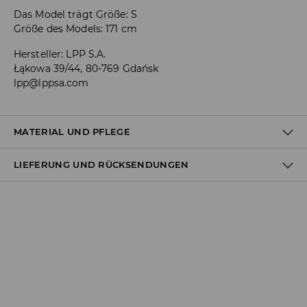
Das Model trägt Größe: S
Größe des Models: 171 cm
Hersteller
:
LPP S.A.
Łąkowa 39/44, 80-769 Gdańsk
lpp@lppsa.com
MATERIAL UND PFLEGE
LIEFERUNG UND RÜCKSENDUNGEN
ERSTER STOFF
:
97% POLYESTER, 3% ELASTHAN
ERSTES FUTTER
:
100% POLYESTER
Versandbestimmungen
BLEICHEN NICHT ERLAUBT
Lieferung an Hermes PaketShop:
NICHT BÜGELN
3,99 EUR*
Lieferung per Hermes Kurier:
4,49 EUR*
Lieferung per DHL ParcelShop:
4,49 EUR*