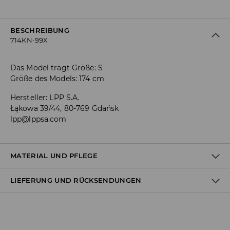
BESCHREIBUNG
714KN-99X
Das Model trägt Größe: S
Größe des Models: 174 cm
Hersteller
:
LPP S.A.
Łąkowa 39/44, 80-769 Gdańsk
lpp@lppsa.com
MATERIAL UND PFLEGE
LIEFERUNG UND RÜCKSENDUNGEN
95% POLYESTER, 5% ELASTHAN
Versandbestimmungen