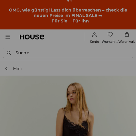
BACK TO SCHOOL
📒
Die besten Geschichten beginnen
noch vor dem ersten Klingeln. Starte mit einem neuen
Outfit ins Schuljahr!
Für Sie
Für Ihn
Wunschliste
Konto
Warenkorb
Suche
Mini