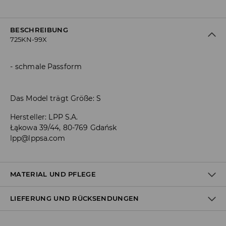
BESCHREIBUNG
725KN-99X
schmale Passform
Das Model trägt Größe: S
Hersteller
:
LPP S.A.
Łąkowa 39/44, 80-769 Gdańsk
lpp@lppsa.com
MATERIAL UND PFLEGE
LIEFERUNG UND RÜCKSENDUNGEN
ERSTER STOFF
:
95% POLYESTER, 5% ELASTHAN
ZWEITER STOFF
:
100% POLYESTER
DRITTER STOFF
:
92% POLYESTER, 8% ELASTHAN
Versandbestimmungen