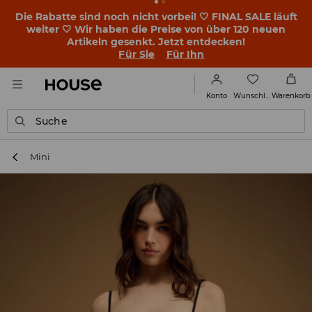
BACK TO SCHOOL 🎒 Die besten Geschichten beginnen
noch vor dem ersten Klingeln. Starte mit einem neuen
Outfit ins Schuljahr!
Für Sie
Für Ihn
Wunschliste
Konto
Warenkorb
Suche
Mini