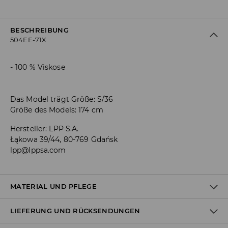
BESCHREIBUNG
504EE-71X
100 % Viskose
Das Model trägt Größe: S/36
Größe des Models: 174 cm
Hersteller
:
LPP S.A.
Łąkowa 39/44, 80-769 Gdańsk
lpp@lppsa.com
MATERIAL UND PFLEGE
LIEFERUNG UND RÜCKSENDUNGEN
Material I
:
100% VISKOSE