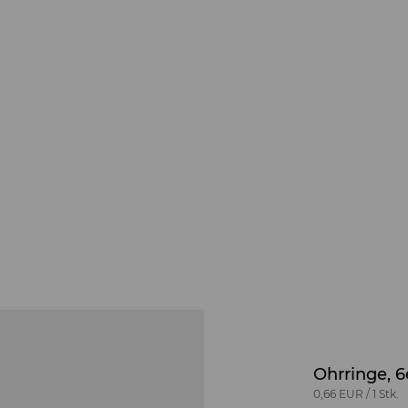
Ohrringe, 
0,66 EUR
/
1 Stk.