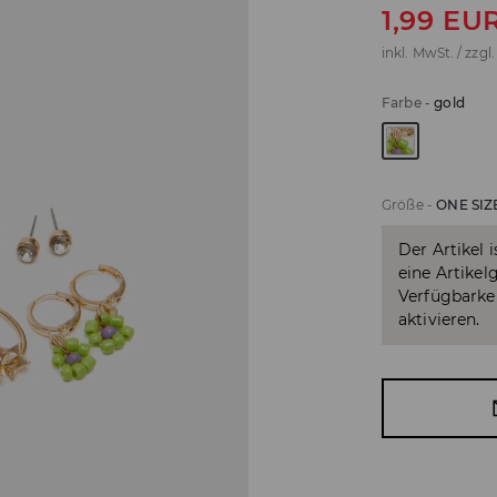
1,99
EU
inkl. MwSt. / zzgl
Farbe
-
gold
Größe
-
ONE SIZ
Der Artikel 
eine Artikel
Verfügbarkei
aktivieren.