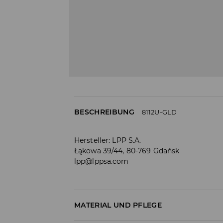
BESCHREIBUNG
8112U-GLD
Hersteller
:
LPP S.A.
Łąkowa 39/44, 80-769 Gdańsk
lpp@lppsa.com
MATERIAL UND PFLEGE