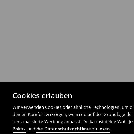
Du kannst Produkte innerhalb von 30 Ta
Rückgabemethoden zurückgeben.
⟶
Detaillierte Rückgaberichtlinien
Cookies erlauben
Wir verwenden Cookies oder ähnliche Technologien, um dir 
deinen Komfort zu sorgen, wenn du auf der Grundlage dein
personalisierte Werbung anpasst. Du kannst deine Wahl jed
Politik
und
die Datenschutzrichtlinie zu lesen
.