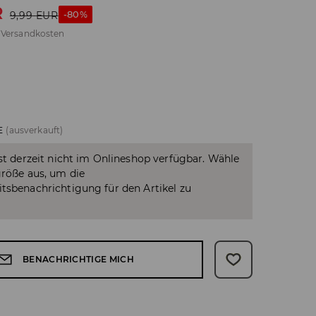
R
-80%
9,99
EUR
.
Versandkosten
E
(ausverkauft)
ist derzeit nicht im Onlineshop verfügbar. Wähle
größe aus, um die
tsbenachrichtigung für den Artikel zu
BENACHRICHTIGE MICH