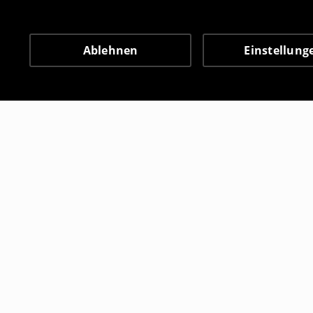
Ablehnen
Einstellung
Andere Kunden entschie
Sneakersocken, 5er-Pack
Lange Sock