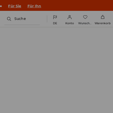
➡️
Für Sie
Für Ihn
Suche
DE
Konto
Wunschliste
Warenkorb