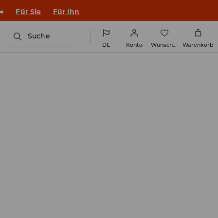
➡️
Für Sie
Für Ihn
Suche
DE
Konto
Wunschliste
Warenkorb