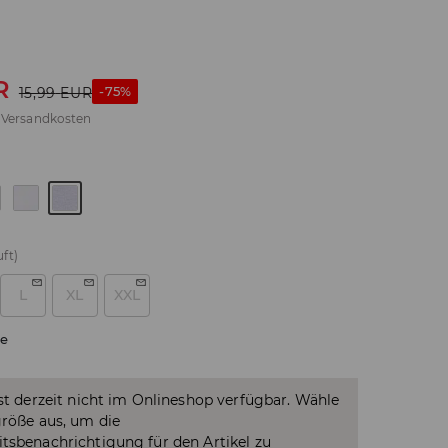
R
-75%
15,99
EUR
.
Versandkosten
ft)
L
XL
XXL
e
ist derzeit nicht im Onlineshop verfügbar. Wähle
größe aus, um die
tsbenachrichtigung für den Artikel zu