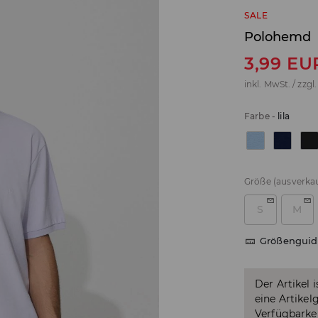
SALE
Polohemd
3,99
EU
inkl. MwSt. / zzgl
Farbe
-
lila
Größe
(ausverkau
S
M
Größenguid
Der Artikel 
eine Artikel
Verfügbarkei