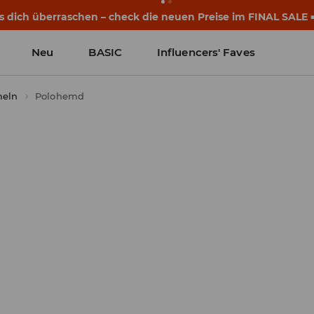
s dich überraschen – check die neuen Preise im FINAL SALE 
Neu
BASIC
Influencers' Faves
meln
Polohemd