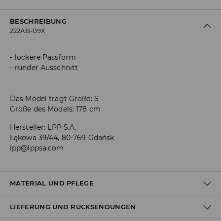
BESCHREIBUNG
222AB-09X
lockere Passform
runder Ausschnitt
Das Model trägt Größe: S
Größe des Models: 178 cm
Hersteller
:
LPP S.A.
Łąkowa 39/44, 80-769 Gdańsk
lpp@lppsa.com
MATERIAL UND PFLEGE
LIEFERUNG UND RÜCKSENDUNGEN
Material I
:
50.0% BAUMWOLLE, 50.0% POLYACRYL