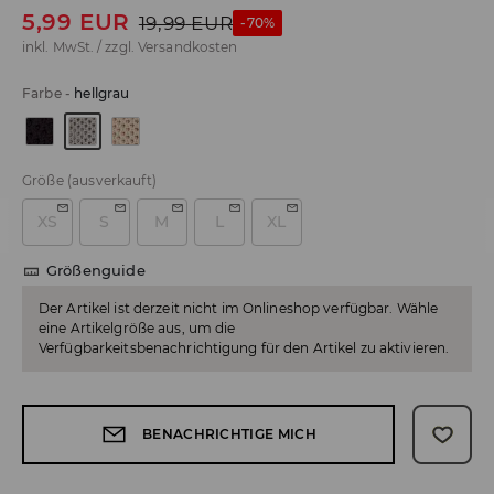
5,99
EUR
19,99
EUR
-70%
inkl. MwSt. / zzgl.
Versandkosten
Farbe
-
hellgrau
Größe
(ausverkauft)
XS
S
M
L
XL
Größenguide
Der Artikel ist derzeit nicht im Onlineshop verfügbar. Wähle
eine Artikelgröße aus, um die
Verfügbarkeitsbenachrichtigung für den Artikel zu aktivieren.
BENACHRICHTIGE MICH