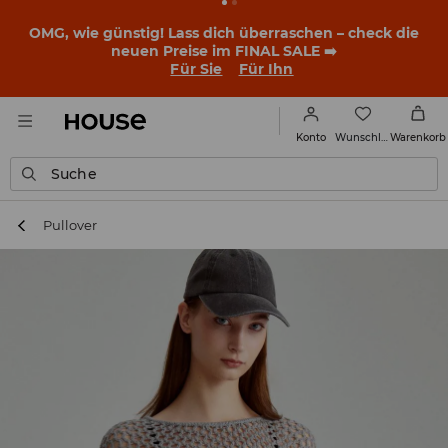
BACK TO SCHOOL
📒
Die besten Geschichten beginnen
noch vor dem ersten Klingeln. Starte mit einem neuen
Outfit ins Schuljahr!
Für Sie
Für Ihn
Wunschliste
Konto
Warenkorb
Suche
Pullover