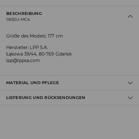
BESCHREIBUNG
0632U-MC4
Größe des Models: 177 cm
Hersteller
:
LPP S.A.
Łąkowa 39/44, 80-769 Gdańsk
lpp@lppsa.com
MATERIAL UND PFLEGE
LIEFERUNG UND RÜCKSENDUNGEN
Material I
:
100% VISKOSE
MASCHINENWÄSCHE BIS MAX. 30° C - SCHONEND
Versandbestimmungen
BLEICHEN NICHT ERLAUBT
Lieferung an Hermes PaketShop:
NICHT IM TROMMELTROCKNER TROCKNEN
3,99 EUR*