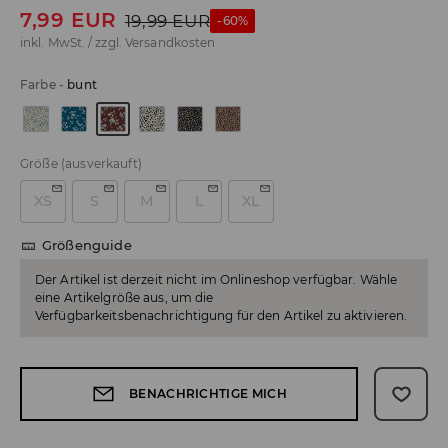
7,99
EUR
19,99
EUR
-60%
inkl. MwSt. / zzgl.
Versandkosten
Farbe
-
bunt
Größe
(ausverkauft)
XS
S
M
L
XL
Größenguide
Der Artikel ist derzeit nicht im Onlineshop verfügbar. Wähle
eine Artikelgröße aus, um die
Verfügbarkeitsbenachrichtigung für den Artikel zu aktivieren.
BENACHRICHTIGE MICH