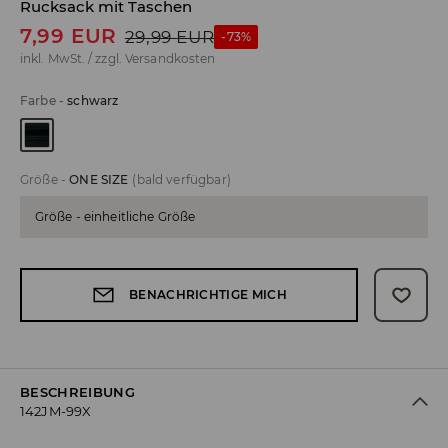
Rucksack mit Taschen
7,99
EUR
29,99
EUR
-73%
inkl. MwSt. / zzgl.
Versandkosten
Farbe
-
schwarz
Größe
-
ONE SIZE
(bald verfügbar)
Größe - einheitliche Größe
BENACHRICHTIGE MICH
BESCHREIBUNG
142JM-99X