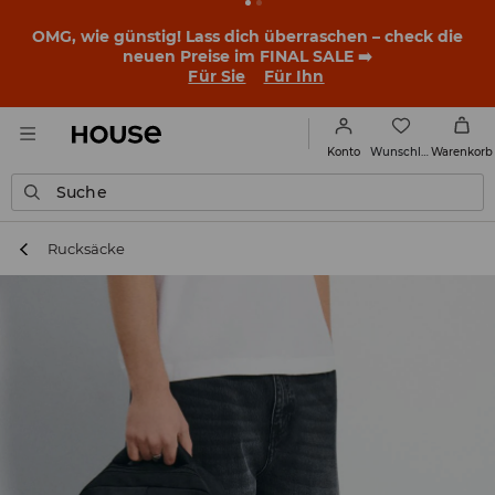
OMG, wie günstig! Lass dich überraschen – check die
neuen Preise im FINAL SALE ➡️
Für Sie
Für Ihn
Wunschliste
Konto
Warenkorb
Suche
Rucksäcke